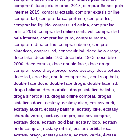
comprar êxtase pela internet 2018
,
comprar êxtase pela
internet 2019
,
comprar extasis
,
comprar extasis online
,
comprar lad
,
comprar lanca perfume
,
comprar lsd
,
comprar lsd liquido
,
comprar lsd online
,
comprar lsd
online 2019
,
comprar lsd online confiavel
,
comprar lsd
pela internet
,
comprar lsd puro
,
comprar mdma
,
comprar mdma online
,
comprar nbome
,
comprar
sinteticos
,
conprar lsd
,
conseguir lsd
,
doce bala droga
,
doce bike
,
doce bike 100
,
doce bike 1943
,
doce bike
2000
,
doce cartela
,
doce double face
,
doce droga
comprar
,
doce droga preço
,
doce ecstasy
,
doce êxtase
,
doce lcd
,
doce lsd
,
donde comprar lsd
,
dont stop bala
,
double face doce
,
double face droga
,
double face lsd
,
droga balinha
,
droga orbital
,
droga sintetica balinha
,
droga sintetica lsd
,
drogas online comprar
,
drogas
sinteticas doce
,
ecstasy
,
ecstasy alien
,
ecstasy audi
,
ecstasy audi tt
,
ecstasy balinha
,
ecstasy bike
,
ecstasy
charada verde
,
ecstasy compra
,
ecstasy comprar
,
ecstasy doce
,
ecstasy gold bar
,
ecstasy logo
,
ecstasy
onde comprar
,
ecstasy orbital
,
ecstasy orbital roxa
,
ecstasy preço
,
ecstasy venda
,
ecstasy verde
,
êxtase