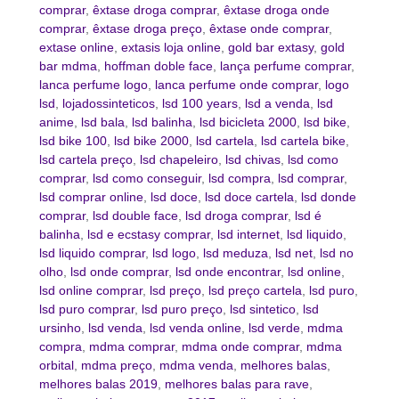
comprar
,
êxtase droga comprar
,
êxtase droga onde
comprar
,
êxtase droga preço
,
êxtase onde comprar
,
extase online
,
extasis loja online
,
gold bar extasy
,
gold
bar mdma
,
hoffman doble face
,
lança perfume comprar
,
lanca perfume logo
,
lanca perfume onde comprar
,
logo
lsd
,
lojadossinteticos
,
lsd 100 years
,
lsd a venda
,
lsd
anime
,
lsd bala
,
lsd balinha
,
lsd bicicleta 2000
,
lsd bike
,
lsd bike 100
,
lsd bike 2000
,
lsd cartela
,
lsd cartela bike
,
lsd cartela preço
,
lsd chapeleiro
,
lsd chivas
,
lsd como
comprar
,
lsd como conseguir
,
lsd compra
,
lsd comprar
,
lsd comprar online
,
lsd doce
,
lsd doce cartela
,
lsd donde
comprar
,
lsd double face
,
lsd droga comprar
,
lsd é
balinha
,
lsd e ecstasy comprar
,
lsd internet
,
lsd liquido
,
lsd liquido comprar
,
lsd logo
,
lsd meduza
,
lsd net
,
lsd no
olho
,
lsd onde comprar
,
lsd onde encontrar
,
lsd online
,
lsd online comprar
,
lsd preço
,
lsd preço cartela
,
lsd puro
,
lsd puro comprar
,
lsd puro preço
,
lsd sintetico
,
lsd
ursinho
,
lsd venda
,
lsd venda online
,
lsd verde
,
mdma
compra
,
mdma comprar
,
mdma onde comprar
,
mdma
orbital
,
mdma preço
,
mdma venda
,
melhores balas
,
melhores balas 2019
,
melhores balas para rave
,