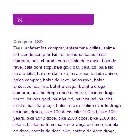
Compre Agora Pelo WhasApp
Categoria:
LSD
Tags:
anfetamína comprar
,
anfetamína online
,
anime
lsd
,
aonde comprar lsd
,
as melhores balas
,
bala
charada
,
bala charada verde
,
bala de extase
,
bala de
rave
,
bala dont stop
,
bala gold bar
,
bala lcd
,
bala lsd
,
bala orbital
,
bala orbital roxa
,
bala roxa
,
balada anime
,
balas comprar
,
balas de rave
,
balas rave
,
balas
sinteticas
,
balinha
,
balinha droga
,
balinha droga
comprar
,
balinha droga onde comprar
,
balinha droga
preço
,
balinha gold
,
balinha lcd
,
balinha lsd
,
balinha
orbital
,
balinha preço
,
balinha roxa
,
balinha verde droga
,
balinhas droga
,
bike 100 doce
,
bike 100 lsd
,
bike 100
years
,
bike 1943 doce
,
bike 2000 doce
,
bike 2000 lsd
,
bike lsd
,
bike perfume
,
caixa de lança perfume
,
cartela
de doce
,
cartela de doce bike
,
cartela de doce droga
,