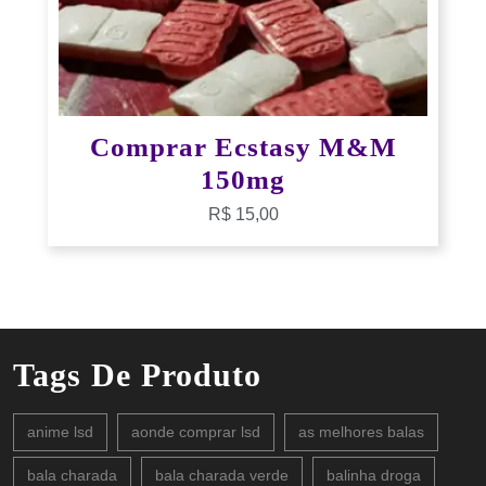
Comprar Ecstasy M&M
150mg
R$
15,00
Tags De Produto
anime lsd
aonde comprar lsd
as melhores balas
bala charada
bala charada verde
balinha droga