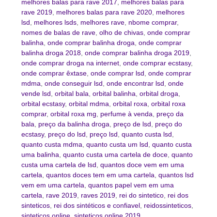
melhores balas para rave 2017
,
melhores balas para
rave 2019
,
melhores balas para rave 2020
,
melhores
lsd
,
melhores lsds
,
melhores rave
,
nbome comprar
,
nomes de balas de rave
,
olho de chivas
,
onde comprar
balinha
,
onde comprar balinha droga
,
onde comprar
balinha droga 2018
,
onde comprar balinha droga 2019
,
onde comprar droga na internet
,
onde comprar ecstasy
,
onde comprar êxtase
,
onde comprar lsd
,
onde comprar
mdma
,
onde conseguir lsd
,
onde encontrar lsd
,
onde
vende lsd
,
orbital bala
,
orbital balinha
,
orbital droga
,
orbital ecstasy
,
orbital mdma
,
orbital roxa
,
orbital roxa
comprar
,
orbital roxa mg
,
perfume à venda
,
preço da
bala
,
preço da balinha droga
,
preço de lsd
,
preço do
ecstasy
,
preço do lsd
,
preço lsd
,
quanto custa lsd
,
quanto custa mdma
,
quanto custa um lsd
,
quanto custa
uma balinha
,
quanto custa uma cartela de doce
,
quanto
custa uma cartela de lsd
,
quantos doce vem em uma
cartela
,
quantos doces tem em uma cartela
,
quantos lsd
vem em uma cartela
,
quantos papel vem em uma
cartela
,
rave 2019
,
raves 2019
,
rei do sintetico
,
rei dos
sinteticos
,
rei dos sintéticos e confiavel
,
reidossinteticos
,
sinteticos online
,
sinteticos online 2019
,