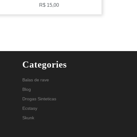
R$
15,00
Categories
Balas de rave
Blog
Drogas Sinteticas
Ecstasy
Skunk