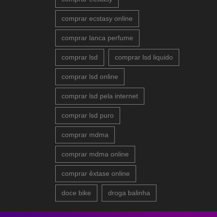
comprar ecstasy online
comprar lanca perfume
comprar lsd
comprar lsd liquido
comprar lsd online
comprar lsd pela internet
comprar lsd puro
comprar mdma
comprar mdma online
comprar êxtase online
doce bike
droga balinha