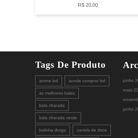
R$
20,00
Tags De Produto
Arc
junho 
anime lsd
aonde comprar lsd
maio 2
as melhores balas
novemb
bala charada
junho 
bala charada verde
balinha droga
cartela de doce