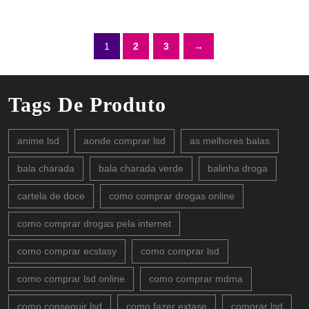
1
2
3
→
Tags De Produto
anime lsd
aonde comprar lsd
as melhores balas
bala charada
bala charada verde
balinha droga
cartela de doce
como comprar drogas online
como comprar drogas pela internet
como comprar ecstasy
como comprar lsd
como comprar lsd online
como comprar mdma
como conseguir lsd
como fazer extase
comorar lsd