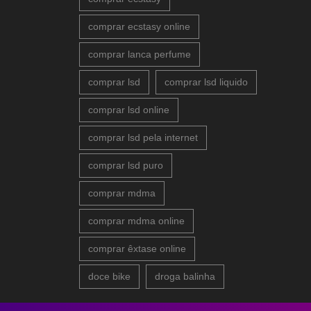
comprar ecstasy online
comprar lanca perfume
comprar lsd
comprar lsd liquido
comprar lsd online
comprar lsd pela internet
comprar lsd puro
comprar mdma
comprar mdma online
comprar êxtase online
doce bike
droga balinha