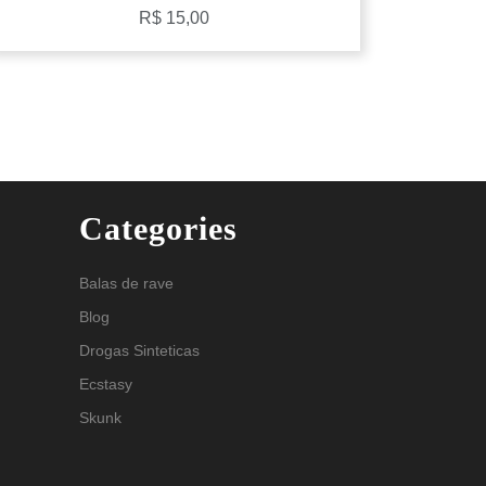
R$
15,00
Categories
Balas de rave
Blog
Drogas Sinteticas
Ecstasy
Skunk