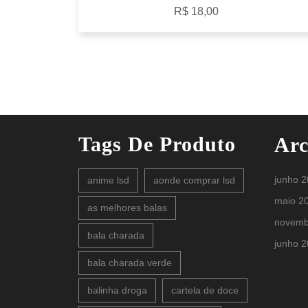
R$
18,00
Tags De Produto
Arc
junho 
anime lsd
aonde comprar lsd
maio 2
as melhores balas
novemb
bala charada
junho 
bala charada verde
balinha droga
cartela de doce