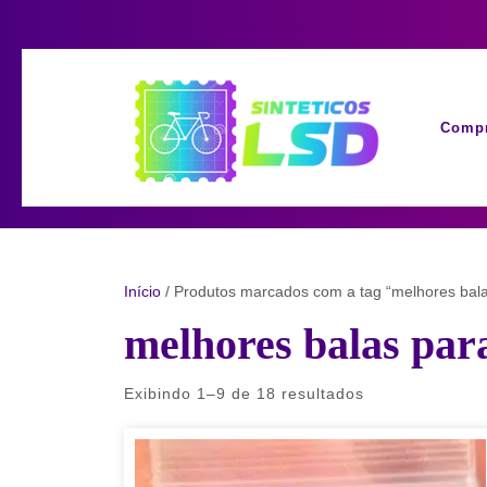
Skip
to
content
Compr
Início
/ Produtos marcados com a tag “melhores bala
melhores balas par
Exibindo 1–9 de 18 resultados