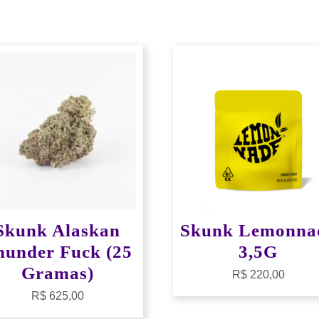
Skunk Alaskan
Skunk Lemonna
hunder Fuck (25
3,5G
Gramas)
R$
220,00
R$
625,00