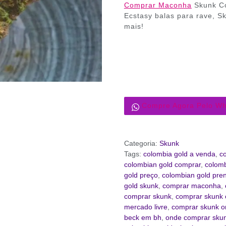
Comprar Maconha
Skunk Co
Ecstasy balas para rave, 
mais!
Compre Agora Pelo W
Categoria:
Skunk
Tags:
colombia gold a venda
,
c
colombian gold comprar
,
colomb
gold preço
,
colombian gold pre
gold skunk
,
comprar maconha
,
comprar skunk
,
comprar skunk 
mercado livre
,
comprar skunk o
beck em bh
,
onde comprar skun