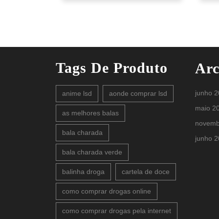
Tags De Produto
Arc
junho 
anime lsd
aonde comprar lsd
maio 2
as melhores balas
novemb
bala charada
junho 
bala charada verde
balinha droga
cartela de doce
como comprar drogas online
como comprar drogas pela internet