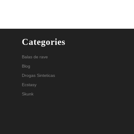
Categories
Balas de rave
Blog
Drogas Sinteticas
Ecstasy
Skunk