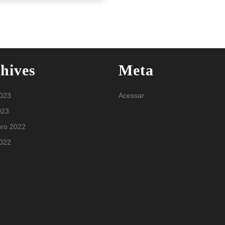
hives
Meta
2023
Acessar
023
ro 2022
2022