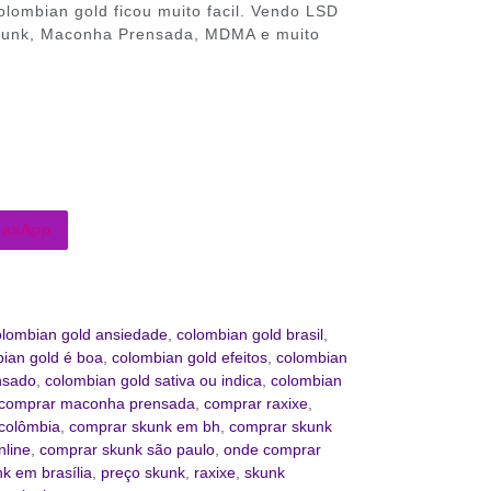
lombian gold ficou muito facil. Vendo LSD
Skunk, Maconha Prensada, MDMA e muito
hasApp
olombian gold ansiedade
,
colombian gold brasil
,
ian gold é boa
,
colombian gold efeitos
,
colombian
nsado
,
colombian gold sativa ou indica
,
colombian
comprar maconha prensada
,
comprar raxixe
,
colômbia
,
comprar skunk em bh
,
comprar skunk
nline
,
comprar skunk são paulo
,
onde comprar
k em brasília
,
preço skunk
,
raxixe
,
skunk