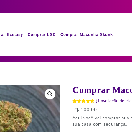
ar Ecstasy
Comprar LSD
Comprar Maconha Skunk
Comprar Mac
(
1
avaliação de clie
Avaliado
1
R$
100,00
como
5.00
de 5, com
Aqui você vai comprar sua 
baseado
em
sua casa com segurança.
avaliação de
cliente