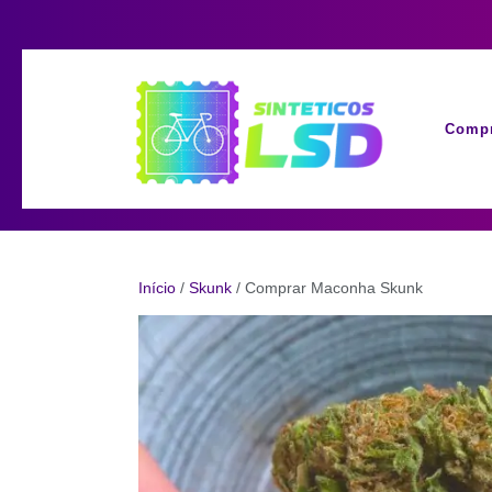
Skip
to
content
Compr
Início
/
Skunk
/ Comprar Maconha Skunk