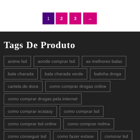
1
2
3
→
Tags De Produto
anime lsd
aonde comprar lsd
as melhores balas
bala charada
bala charada verde
balinha droga
cartela de doce
como comprar drogas online
como comprar drogas pela internet
como comprar ecstasy
como comprar lsd
como comprar lsd online
como comprar mdma
como conseguir lsd
como fazer extase
comorar lsd