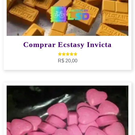
Comprar Ecstasy Invicta
Avaliação
R$
20,00
5.00
de 5