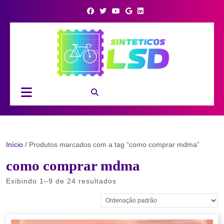
Skip
to
content
Open
Button
Início
/ Produtos marcados com a tag “como comprar mdma”
como comprar mdma
Exibindo 1–9 de 24 resultados