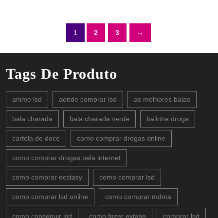
1
2
3
→
Tags De Produto
anime lsd
aonde comprar lsd
as melhores balas
bala charada
bala charada verde
balinha droga
cartela de doce
como comprar drogas online
como comprar drogas pela internet
como comprar ecstasy
como comprar lsd
como comprar lsd online
como comprar mdma
como conseguir lsd
como fazer extase
comorar lsd