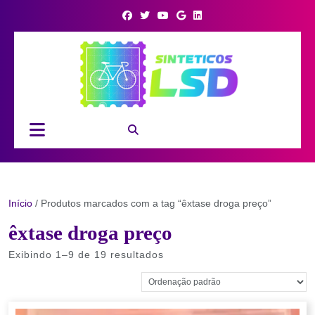
Skip
to
content
Open
Button
Início
/ Produtos marcados com a tag “êxtase droga preço”
êxtase droga preço
Exibindo 1–9 de 19 resultados