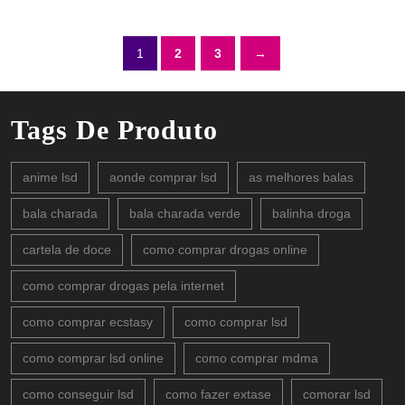
1
2
3
→
Tags De Produto
anime lsd
aonde comprar lsd
as melhores balas
bala charada
bala charada verde
balinha droga
cartela de doce
como comprar drogas online
como comprar drogas pela internet
como comprar ecstasy
como comprar lsd
como comprar lsd online
como comprar mdma
como conseguir lsd
como fazer extase
comorar lsd