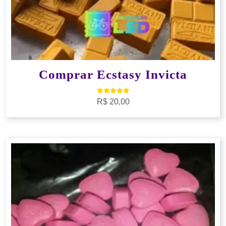
Comprar Ecstasy Invicta
Avaliação
R$
20,00
5.00
de 5