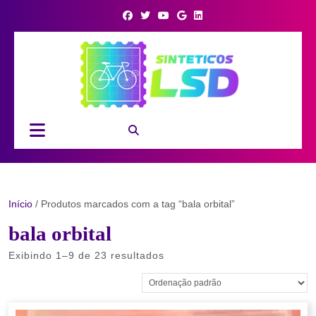
Skip
to
content
Open
Button
Início
/ Produtos marcados com a tag “bala orbital”
bala orbital
Exibindo 1–9 de 23 resultados