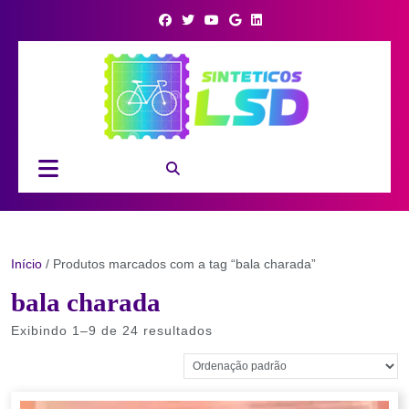
Skip
to
content
Open
Button
Início
/ Produtos marcados com a tag “bala charada”
bala charada
Exibindo 1–9 de 24 resultados