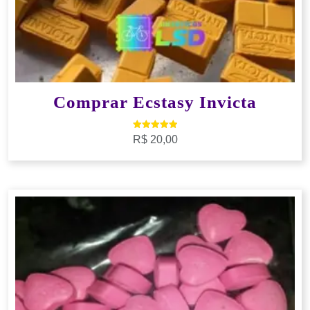
Comprar Ecstasy Invicta
Avaliação
R$
20,00
5.00
de 5