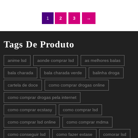
1
2
3
→
Tags De Produto
anime lsd
aonde comprar lsd
as melhores balas
bala charada
bala charada verde
balinha droga
cartela de doce
como comprar drogas online
como comprar drogas pela internet
como comprar ecstasy
como comprar lsd
como comprar lsd online
como comprar mdma
como conseguir lsd
como fazer extase
comorar lsd