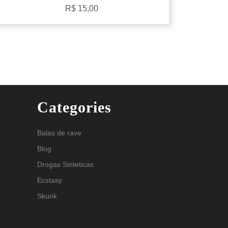
R$
15,00
Categories
Balas de rave
Blog
Drogas Sinteticas
Ecstasy
Skunk