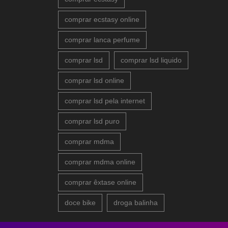
comprar ecstasy online
comprar lanca perfume
comprar lsd
comprar lsd liquido
comprar lsd online
comprar lsd pela internet
comprar lsd puro
comprar mdma
comprar mdma online
comprar êxtase online
doce bike
droga balinha