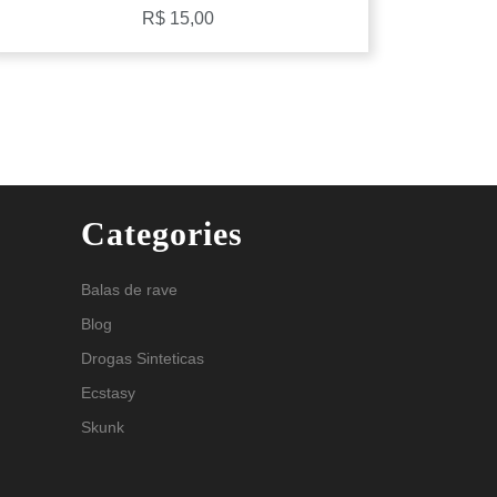
R$
15,00
Categories
Balas de rave
Blog
Drogas Sinteticas
Ecstasy
Skunk