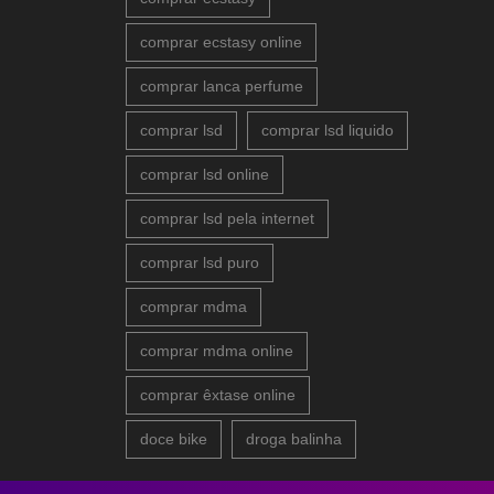
comprar ecstasy online
comprar lanca perfume
comprar lsd
comprar lsd liquido
comprar lsd online
comprar lsd pela internet
comprar lsd puro
comprar mdma
comprar mdma online
comprar êxtase online
doce bike
droga balinha