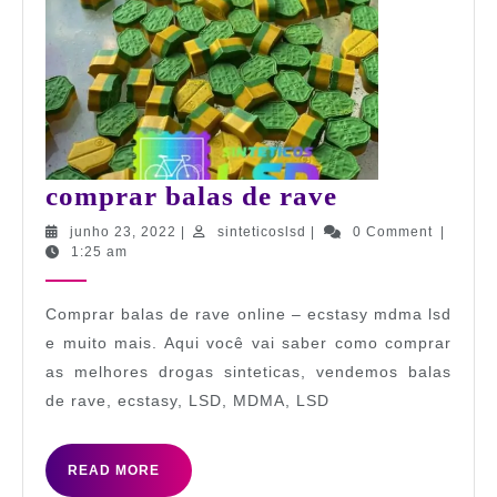
comprar
comprar balas de rave
balas
junho
sinteticoslsd
junho 23, 2022
|
sinteticoslsd
|
0 Comment
|
23,
1:25 am
de
2022
rave
Comprar balas de rave online – ecstasy mdma lsd
e muito mais. Aqui você vai saber como comprar
as melhores drogas sinteticas, vendemos balas
de rave, ecstasy, LSD, MDMA, LSD
READ
READ MORE
MORE