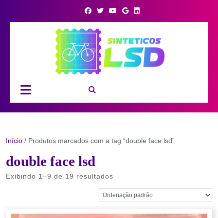
Skip
to
content
Open
Button
Início
/ Produtos marcados com a tag “double face lsd”
double face lsd
Exibindo 1–9 de 19 resultados