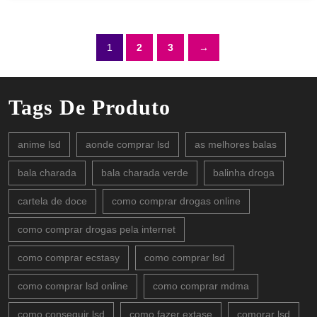
1
2
3
→
Tags De Produto
anime lsd
aonde comprar lsd
as melhores balas
bala charada
bala charada verde
balinha droga
cartela de doce
como comprar drogas online
como comprar drogas pela internet
como comprar ecstasy
como comprar lsd
como comprar lsd online
como comprar mdma
como conseguir lsd
como fazer extase
comorar lsd