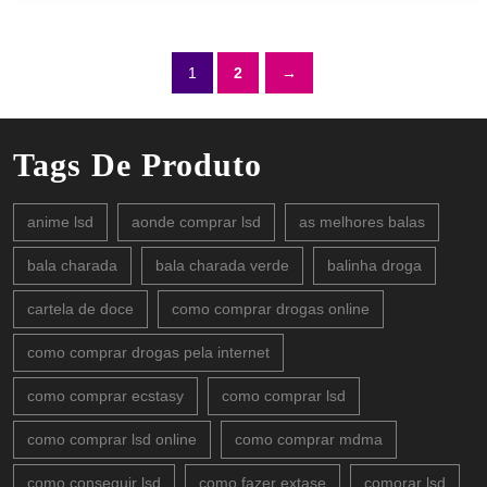
1
2
→
Tags De Produto
anime lsd
aonde comprar lsd
as melhores balas
bala charada
bala charada verde
balinha droga
cartela de doce
como comprar drogas online
como comprar drogas pela internet
como comprar ecstasy
como comprar lsd
como comprar lsd online
como comprar mdma
como conseguir lsd
como fazer extase
comorar lsd