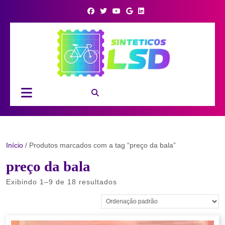
Skip
to
content
Open
Button
Início
/ Produtos marcados com a tag “preço da bala”
preço da bala
Exibindo 1–9 de 18 resultados