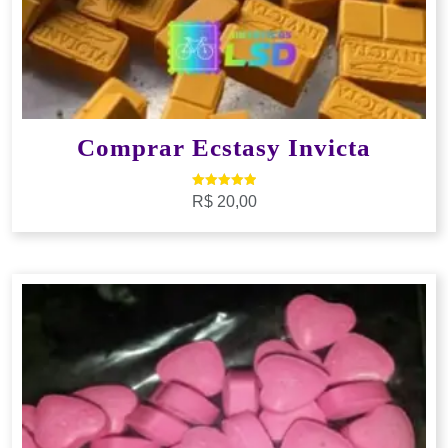
Comprar Ecstasy Invicta
Avaliação
R$
20,00
5.00
de 5