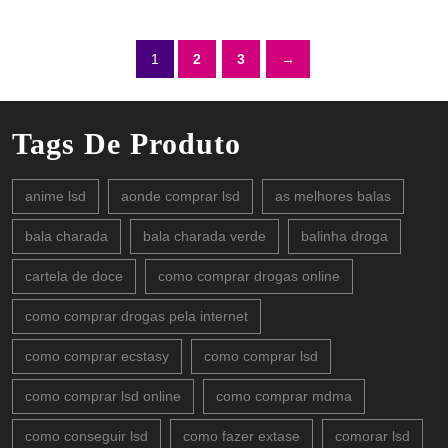
1
2
3
→
Tags De Produto
anime lsd
aonde comprar lsd
as melhores balas
bala charada
bala charada verde
balinha droga
cartela de doce
como comprar drogas online
como comprar drogas pela internet
como comprar ecstasy
como comprar lsd
como comprar lsd online
como comprar mdma
como conseguir lsd
como fazer extase
comorar lsd