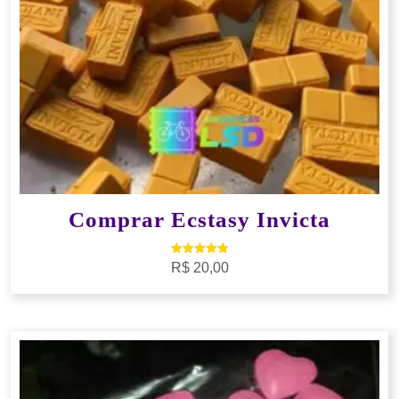
Comprar Ecstasy Invicta
Avaliação
R$
20,00
5.00
de 5