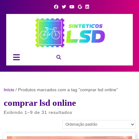
Skip
to
content
Open
Button
Início
/ Produtos marcados com a tag “comprar lsd online”
comprar lsd online
Exibindo 1–9 de 31 resultados