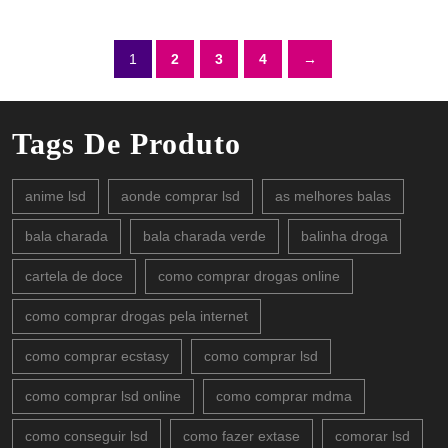
1
2
3
4
→
Tags De Produto
anime lsd
aonde comprar lsd
as melhores balas
bala charada
bala charada verde
balinha droga
cartela de doce
como comprar drogas online
como comprar drogas pela internet
como comprar ecstasy
como comprar lsd
como comprar lsd online
como comprar mdma
como conseguir lsd
como fazer extase
comorar lsd