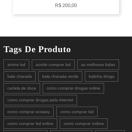
R$
200,00
Tags De Produto
anime lsd
aonde comprar lsd
as melhores balas
bala charada
bala charada verde
balinha droga
cartela de doce
como comprar drogas online
como comprar drogas pela internet
como comprar ecstasy
como comprar lsd
como comprar lsd online
como comprar mdma