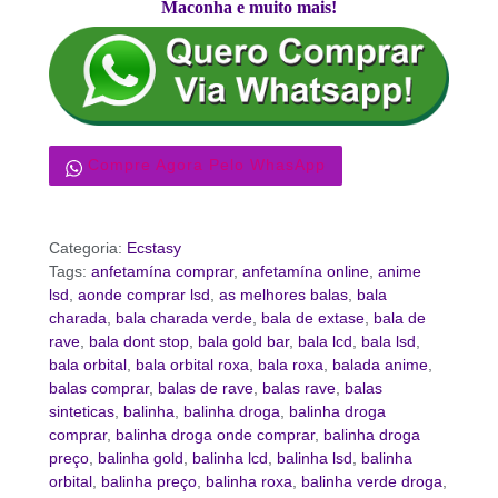
Maconha e muito mais!
Compre Agora Pelo WhasApp
Categoria:
Ecstasy
Tags:
anfetamína comprar
,
anfetamína online
,
anime
lsd
,
aonde comprar lsd
,
as melhores balas
,
bala
charada
,
bala charada verde
,
bala de extase
,
bala de
rave
,
bala dont stop
,
bala gold bar
,
bala lcd
,
bala lsd
,
bala orbital
,
bala orbital roxa
,
bala roxa
,
balada anime
,
balas comprar
,
balas de rave
,
balas rave
,
balas
sinteticas
,
balinha
,
balinha droga
,
balinha droga
comprar
,
balinha droga onde comprar
,
balinha droga
preço
,
balinha gold
,
balinha lcd
,
balinha lsd
,
balinha
orbital
,
balinha preço
,
balinha roxa
,
balinha verde droga
,