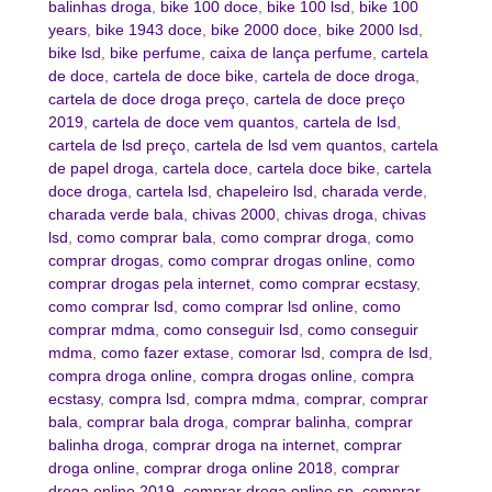
balinhas droga
,
bike 100 doce
,
bike 100 lsd
,
bike 100
years
,
bike 1943 doce
,
bike 2000 doce
,
bike 2000 lsd
,
bike lsd
,
bike perfume
,
caixa de lança perfume
,
cartela
de doce
,
cartela de doce bike
,
cartela de doce droga
,
cartela de doce droga preço
,
cartela de doce preço
2019
,
cartela de doce vem quantos
,
cartela de lsd
,
cartela de lsd preço
,
cartela de lsd vem quantos
,
cartela
de papel droga
,
cartela doce
,
cartela doce bike
,
cartela
doce droga
,
cartela lsd
,
chapeleiro lsd
,
charada verde
,
charada verde bala
,
chivas 2000
,
chivas droga
,
chivas
lsd
,
como comprar bala
,
como comprar droga
,
como
comprar drogas
,
como comprar drogas online
,
como
comprar drogas pela internet
,
como comprar ecstasy
,
como comprar lsd
,
como comprar lsd online
,
como
comprar mdma
,
como conseguir lsd
,
como conseguir
mdma
,
como fazer extase
,
comorar lsd
,
compra de lsd
,
compra droga online
,
compra drogas online
,
compra
ecstasy
,
compra lsd
,
compra mdma
,
comprar
,
comprar
bala
,
comprar bala droga
,
comprar balinha
,
comprar
balinha droga
,
comprar droga na internet
,
comprar
droga online
,
comprar droga online 2018
,
comprar
droga online 2019
,
comprar droga online sp
,
comprar