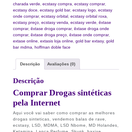
charada verde
,
ecstasy compra
,
ecstasy comprar
,
ecstasy doce
,
ecstasy gold bar
,
ecstasy logo
,
ecstasy
onde comprar
,
ecstasy orbital
,
ecstasy orbital roxa
,
ecstasy preço
,
ecstasy venda
,
ecstasy verde
,
êxtase
comprar
,
êxtase droga comprar
,
êxtase droga onde
comprar
,
êxtase droga preço
,
êxtase onde comprar
,
extase online
,
extasis loja online
,
gold bar extasy
,
gold
bar mdma
,
hoffman doble face
Descrição
Avaliações (0)
Descrição
Comprar Drogas sintéticas
pela Internet
Aqui você vai saber como comprar as melhores
drogas sinteticas, vendemos balas de rave,
ecstasy, LSD, MDMA, LSD Nbome, MD Holandes,
Ketamina, Lança Perfume, Skunk, haxixe,