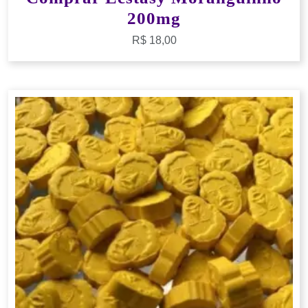
200mg
R$
18,00