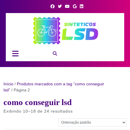
Skip
to
content
Open
Button
Início
/
Produtos marcados com a tag “como conseguir
lsd”
/ Página 2
como conseguir lsd
Exibindo 10–18 de 24 resultados