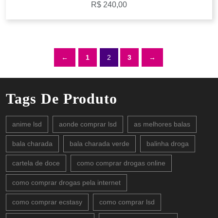
R$
240,00
←
1
2
3
→
Tags De Produto
anime lsd
aonde comprar lsd
as melhores balas
bala charada
bala charada verde
balinha droga
cartela de doce
como comprar drogas online
como comprar drogas pela internet
como comprar ecstasy
como comprar lsd