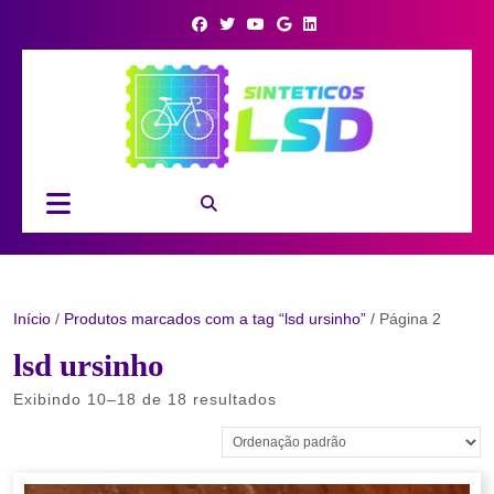
Skip
to
content
Open
Button
Início
/
Produtos marcados com a tag “lsd ursinho”
/ Página 2
lsd ursinho
Exibindo 10–18 de 18 resultados