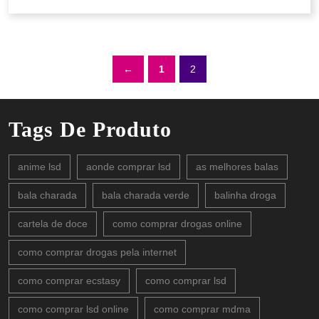
←
1
2
Tags De Produto
anime lsd
aonde comprar lsd
as melhores balas
bala charada
bala charada verde
balinha droga
cartela de doce
como comprar drogas online
como comprar drogas pela internet
como comprar ecstasy
como comprar lsd
como comprar lsd online
como comprar mdma