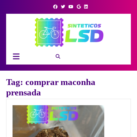
Skip
to
content
Open
Button
Tag:
comprar maconha
prensada