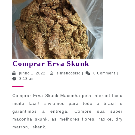
Comprar
Comprar Erva Skunk
Erva
junho
sinteticoslsd
junho 1, 2022
|
sinteticoslsd
|
0 Comment
|
1,
3:13 am
Skunk
2022
Comprar Erva Skunk Maconha pela internet ficou
muito facil! Enviamos para todo o brasil e
garantimos a entrega. Compre sua super
maconha skunk, as melhores flores, raxixe, dry
marron, skank,