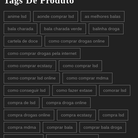
Tags De Produto
anime lsd
aonde comprar lsd
as melhores balas
bala charada
bala charada verde
balinha droga
cartela de doce
como comprar drogas online
como comprar drogas pela internet
como comprar ecstasy
como comprar lsd
como comprar lsd online
como comprar mdma
como conseguir lsd
como fazer extase
comorar lsd
compra de lsd
compra droga online
compra drogas online
compra ecstasy
compra lsd
compra mdma
comprar bala
comprar bala droga