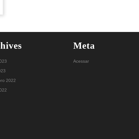
hives
Meta
2023
Acessar
023
ro 2022
2022