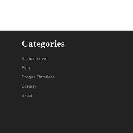
Categories
Balas de rave
Blog
Drogas Sinteticas
Ecstasy
Skunk