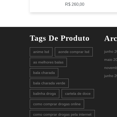
R$
260,00
Tags De Produto
Arc
junho 
anime lsd
aonde comprar lsd
maio 2
as melhores balas
novemb
bala charada
junho 
bala charada verde
balinha droga
cartela de doce
como comprar drogas online
como comprar drogas pela internet