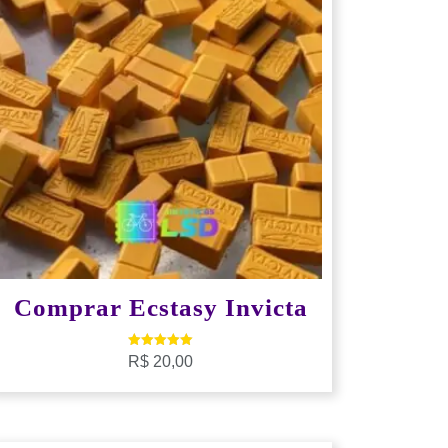
Comprar Ecstasy Invicta
Avaliação
R$
20,00
5.00
de 5