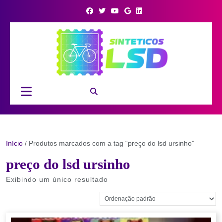
Skip
to
content
Open
Button
Início
/ Produtos marcados com a tag “preço do lsd ursinho”
preço do lsd ursinho
Exibindo um único resultado