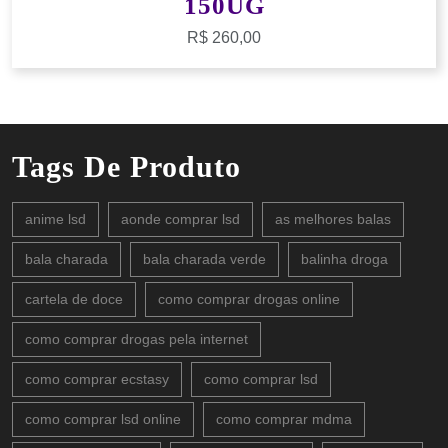
150UG
R$
260,00
Tags De Produto
anime lsd
aonde comprar lsd
as melhores balas
bala charada
bala charada verde
balinha droga
cartela de doce
como comprar drogas online
como comprar drogas pela internet
como comprar ecstasy
como comprar lsd
como comprar lsd online
como comprar mdma