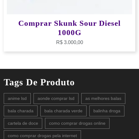
Comprar Skunk Sour Diesel
1000G
R$
3.000,00
Tags De Produto
anime lsd
aonde comprar lsd
as melhores balas
bala charada
bala charada verde
balinha droga
cartela de doce
como comprar drogas online
como comprar drogas pela internet