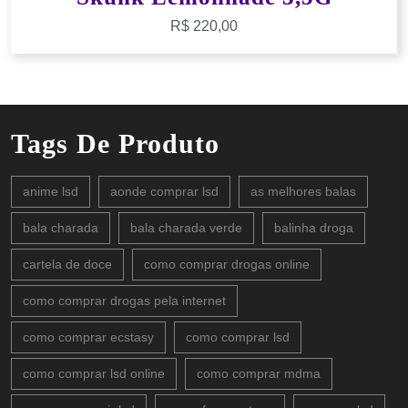
R$
220,00
Tags De Produto
anime lsd
aonde comprar lsd
as melhores balas
bala charada
bala charada verde
balinha droga
cartela de doce
como comprar drogas online
como comprar drogas pela internet
como comprar ecstasy
como comprar lsd
como comprar lsd online
como comprar mdma