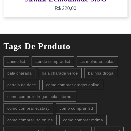
R$
220,00
Tags De Produto
anime lsd
aonde comprar lsd
as melhores balas
bala charada
bala charada verde
balinha droga
cartela de doce
como comprar drogas online
como comprar drogas pela internet
como comprar ecstasy
como comprar lsd
como comprar lsd online
como comprar mdma