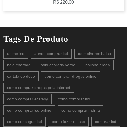
R$
220,00
Tags De Produto
anime lsd
aonde comprar lsd
as melhores balas
bala charada
bala charada verde
balinha droga
cartela de doce
como comprar drogas online
como comprar drogas pela internet
como comprar ecstasy
como comprar lsd
como comprar lsd online
como comprar mdma
como conseguir lsd
como fazer extase
comorar lsd