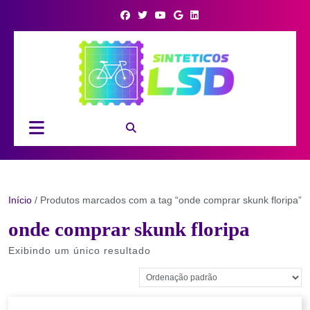
Skip
to
content
Open
Button
Início
/ Produtos marcados com a tag “onde comprar skunk floripa”
onde comprar skunk floripa
Exibindo um único resultado