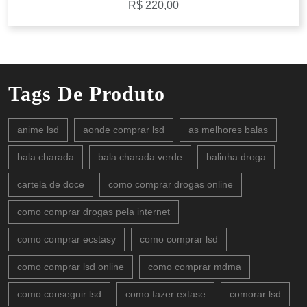
R$
220,00
Tags De Produto
anime lsd
aonde comprar lsd
as melhores balas
bala charada
bala charada verde
balinha droga
cartela de doce
como comprar drogas online
como comprar drogas pela internet
como comprar ecstasy
como comprar lsd
como comprar lsd online
como comprar mdma
como conseguir lsd
como fazer extase
comorar lsd