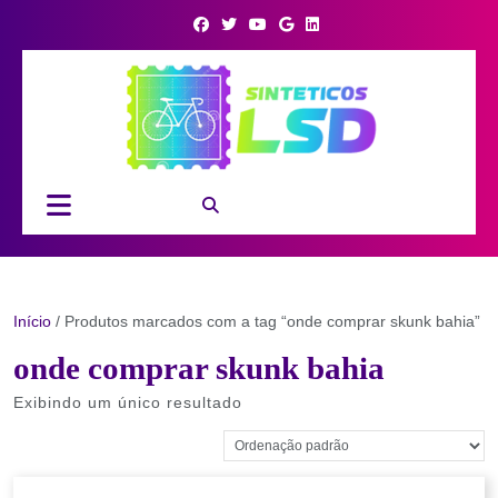
Skip
to
content
Open
Button
Início
/ Produtos marcados com a tag “onde comprar skunk bahia”
onde comprar skunk bahia
Exibindo um único resultado