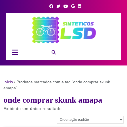
Skip
to
content
Open
Button
Início
/ Produtos marcados com a tag “onde comprar skunk
amapa”
onde comprar skunk amapa
Exibindo um único resultado