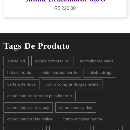
R$
220,00
Tags De Produto
anime lsd
aonde comprar lsd
as melhores balas
bala charada
bala charada verde
balinha droga
cartela de doce
como comprar drogas online
como comprar drogas pela internet
como comprar ecstasy
como comprar lsd
como comprar lsd online
como comprar mdma