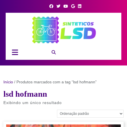
Skip
to
content
Open
Button
Início
/ Produtos marcados com a tag “lsd hofmann”
lsd hofmann
Exibindo um único resultado