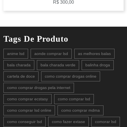
R$
300,00
Tags De Produto
anime lsd
aonde comprar lsd
as melhores balas
bala charada
bala charada verde
balinha droga
cartela de doce
como comprar drogas online
como comprar drogas pela internet
como comprar ecstasy
como comprar lsd
como comprar lsd online
como comprar mdma
como conseguir lsd
como fazer extase
comorar lsd