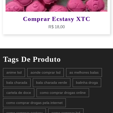
Comprar Ecstasy XTC
R$
18,00
Tags De Produto
anime lsd
aonde comprar lsd
as melhores balas
bala charada
bala charada verde
balinha droga
cartela de doce
como comprar drogas online
como comprar drogas pela internet
como comprar ecstasy
como comprar lsd