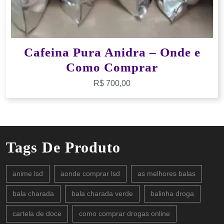
Cafeina Pura Anidra – Onde e
Como Comprar
R$
700,00
Tags De Produto
anime lsd
aonde comprar lsd
as melhores balas
bala charada
bala charada verde
balinha droga
cartela de doce
como comprar drogas online