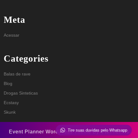
Meta
Acessar
Categories
Balas de rave
Blog
Drogas Sinteticas
Ecstasy
Skunk
Tire suas duvidas pelo Whatsapp
Event Planner WordPress Theme
By VWThemes