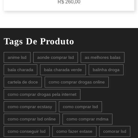
R$
260,00
Tags De Produto
anime lsd
aonde comprar lsd
as melhores balas
bala charada
bala charada verde
balinha droga
cartela de doce
como comprar drogas online
como comprar drogas pela internet
como comprar ecstasy
como comprar lsd
como comprar lsd online
como comprar mdma
como conseguir lsd
como fazer extase
comorar lsd