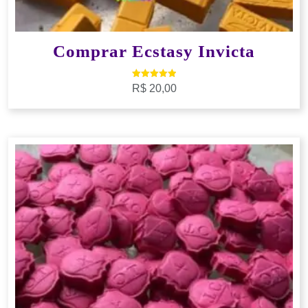
Comprar Ecstasy Invicta
Avaliação
R$
20,00
5.00
de 5