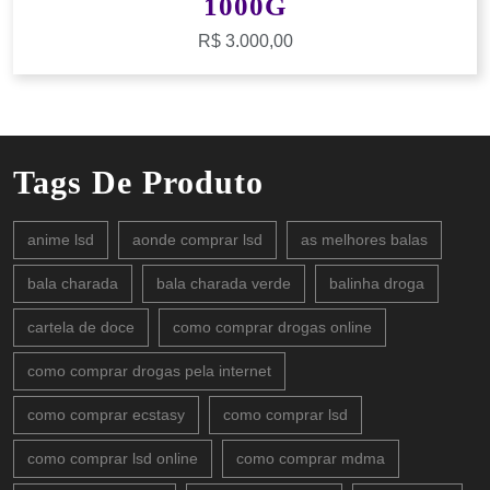
1000G
R$
3.000,00
Tags De Produto
anime lsd
aonde comprar lsd
as melhores balas
bala charada
bala charada verde
balinha droga
cartela de doce
como comprar drogas online
como comprar drogas pela internet
como comprar ecstasy
como comprar lsd
como comprar lsd online
como comprar mdma