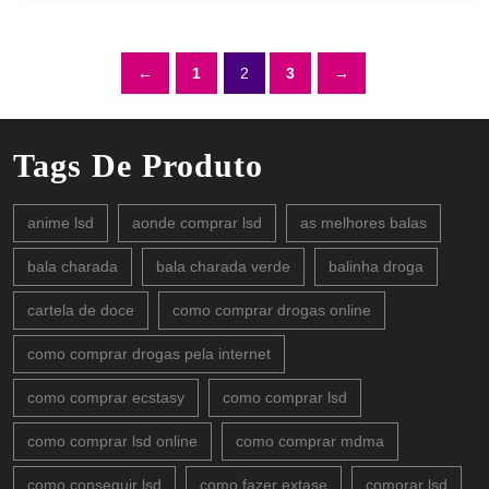
←
1
2
3
→
Tags De Produto
anime lsd
aonde comprar lsd
as melhores balas
bala charada
bala charada verde
balinha droga
cartela de doce
como comprar drogas online
como comprar drogas pela internet
como comprar ecstasy
como comprar lsd
como comprar lsd online
como comprar mdma
como conseguir lsd
como fazer extase
comorar lsd