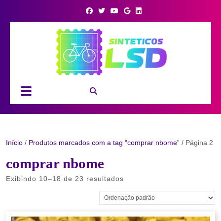
Skip
to
content
Open
Button
Início
/
Produtos marcados com a tag “comprar nbome”
/ Página 2
comprar nbome
Exibindo 10–18 de 23 resultados