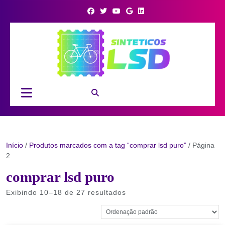
Skip
to
content
Open
Button
Início
/
Produtos marcados com a tag “comprar lsd puro”
/ Página
2
comprar lsd puro
Exibindo 10–18 de 27 resultados