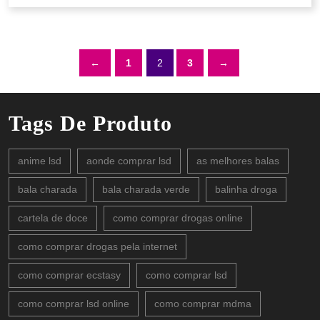
←
1
2
3
→
Tags De Produto
anime lsd
aonde comprar lsd
as melhores balas
bala charada
bala charada verde
balinha droga
cartela de doce
como comprar drogas online
como comprar drogas pela internet
como comprar ecstasy
como comprar lsd
como comprar lsd online
como comprar mdma