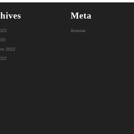
hives
Meta
2023
Acessar
023
ro 2022
2022