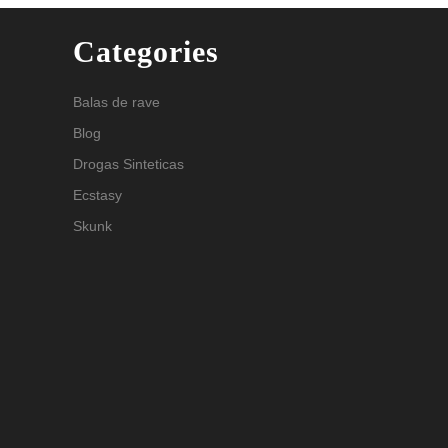
Categories
Balas de rave
Blog
Drogas Sinteticas
Ecstasy
Skunk