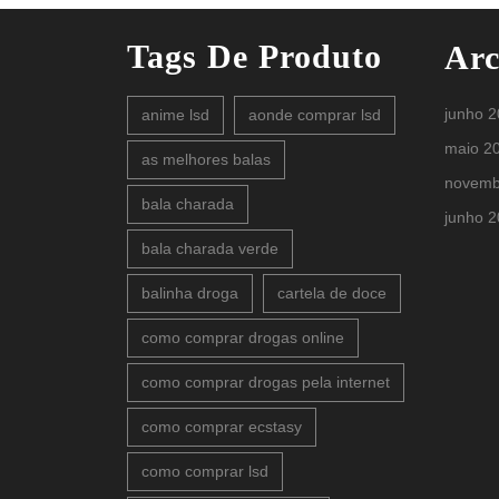
Tags De Produto
Arc
junho 
anime lsd
aonde comprar lsd
maio 2
as melhores balas
novemb
bala charada
junho 
bala charada verde
balinha droga
cartela de doce
como comprar drogas online
como comprar drogas pela internet
como comprar ecstasy
como comprar lsd