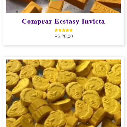
Comprar Ecstasy Invicta
Avaliação
R$
20,00
5.00
de 5