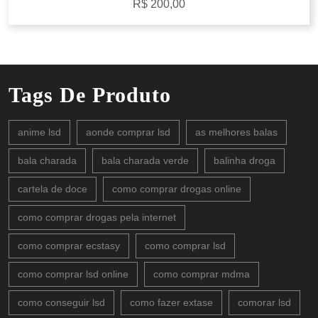
R$
200,00
Tags De Produto
anime lsd
aonde comprar lsd
as melhores balas
bala charada
bala charada verde
balinha droga
cartela de doce
como comprar drogas online
como comprar drogas pela internet
como comprar ecstasy
como comprar lsd
como comprar lsd online
como comprar mdma
como conseguir lsd
como fazer extase
comorar lsd