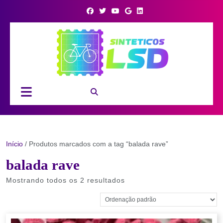
Skip
to
content
Open
Button
Início
/ Produtos marcados com a tag “balada rave”
balada rave
Mostrando todos os 2 resultados