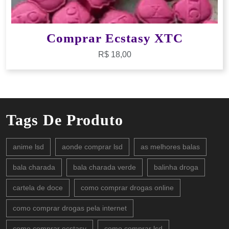
Comprar Ecstasy XTC
R$
18,00
Tags De Produto
anime lsd
aonde comprar lsd
as melhores balas
bala charada
bala charada verde
balinha droga
cartela de doce
como comprar drogas online
como comprar drogas pela internet
como comprar ecstasy
como comprar lsd