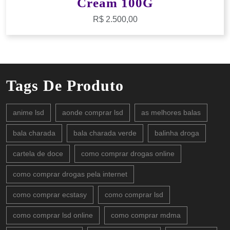
Cream 100G
R$
2.500,00
Tags De Produto
anime lsd
aonde comprar lsd
as melhores balas
bala charada
bala charada verde
balinha droga
cartela de doce
como comprar drogas online
como comprar drogas pela internet
como comprar ecstasy
como comprar lsd
como comprar lsd online
como comprar mdma