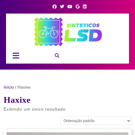
Skip
to
content
Open
Button
Início
/ Haxixe
Haxixe
Exibindo um único resultado